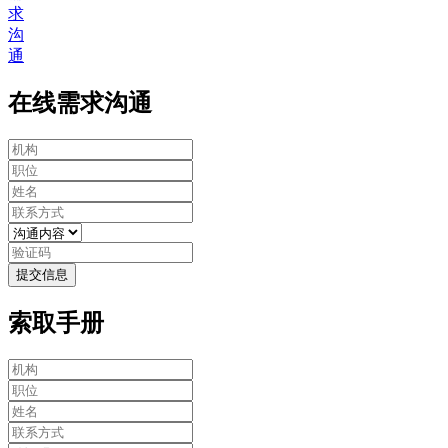
求
沟
通
在线需求沟通
提交信息
索取手册