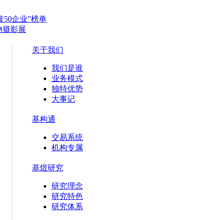
技50企业”榜单
物摄影展
关于我们
我们是谁
业务模式
独特优势
大事记
基构通
交易系统
机构专属
基煜研究
研究理念
研究特色
研究体系