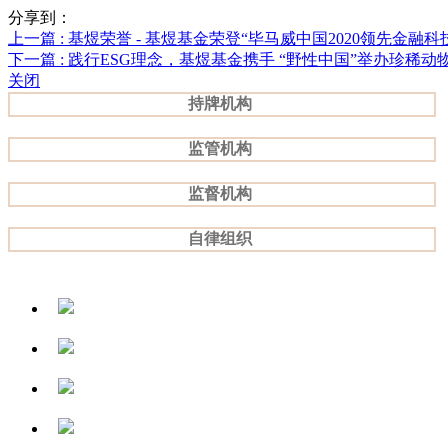
分享到：
上一篇
: 基煜荣誉 - 基煜基金荣登“毕马威中国2020领先金融科
下一篇
: 践行ESG理念，基煜基金携手 “野性中国”举办珍稀动
关闭
持牌机构
监管机构
监督机构
自律组织